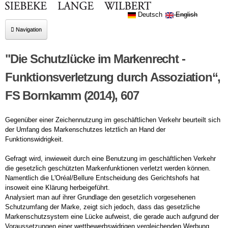
Deutsch
English
Navigation
Kanzleiportrait
"Die Schutzlücke im Markenrecht -
Rechtsgebiete
Funktionsverletzung durch Assoziation“,
Markenrecht
FS Bornkamm (2014), 607
Arbeitsrecht
Gegenüber einer Zeichennutzung im geschäftlichen Verkehr beurteilt sich
AGB-Recht
der Umfang des Markenschutzes letztlich an Hand der
Funktionswidrigkeit.
Wettbewerbsrecht
Gefragt wird, inwieweit durch eine Benutzung im geschäftlichen Verkehr
Vertriebsrecht
die gesetzlich geschützten Markenfunktionen verletzt werden können.
Vertragsrecht
Namentlich die L'Oréal/Bellure Entscheidung des Gerichtshofs hat
insoweit eine Klärung herbeigeführt.
Urheberrecht
Analysiert man auf ihrer Grundlage den gesetzlich vorgesehenen
Schutzumfang der Marke, zeigt sich jedoch, dass das gesetzliche
Titelrecht (Musik-, Film-, Buch-)
Markenschutzsystem eine Lücke aufweist, die gerade auch aufgrund der
Persönlichkeits- und Medienrecht
Voraussetzungen einer wettbewerbswidrigen vergleichenden Werbung