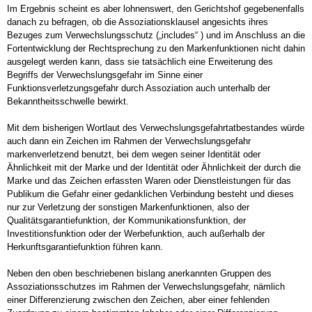
Im Ergebnis scheint es aber lohnenswert, den Gerichtshof gegebenenfalls
Presse / News
danach zu befragen, ob die Assoziationsklausel angesichts ihres
Bezuges zum Verwechslungsschutz („includes“ ) und im Anschluss an die
Fortentwicklung der Rechtsprechung zu den Markenfunktionen nicht dahin
Karriere
ausgelegt werden kann, dass sie tatsächlich eine Erweiterung des
Begriffs der Verwechslungsgefahr im Sinne einer
Kontakt
Funktionsverletzungsgefahr durch Assoziation auch unterhalb der
Bekanntheitsschwelle bewirkt.
Mit dem bisherigen Wortlaut des Verwechslungsgefahrtatbestandes würde
auch dann ein Zeichen im Rahmen der Verwechslungsgefahr
markenverletzend benutzt, bei dem wegen seiner Identität oder
Ähnlichkeit mit der Marke und der Identität oder Ähnlichkeit der durch die
Marke und das Zeichen erfassten Waren oder Dienstleistungen für das
Publikum die Gefahr einer gedanklichen Verbindung besteht und dieses
nur zur Verletzung der sonstigen Markenfunktionen, also der
Qualitätsgarantiefunktion, der Kommunikationsfunktion, der
Investitionsfunktion oder der Werbefunktion, auch außerhalb der
Herkunftsgarantiefunktion führen kann.
Neben den oben beschriebenen bislang anerkannten Gruppen des
Assoziationsschutzes im Rahmen der Verwechslungsgefahr, nämlich
einer Differenzierung zwischen den Zeichen, aber einer fehlenden