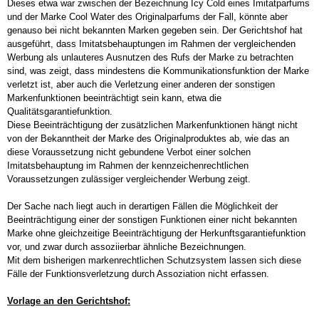
Dieses etwa war zwischen der Bezeichnung Icy Cold eines Imitatparfums
und der Marke Cool Water des Originalparfums der Fall, könnte aber
Handbücher
genauso bei nicht bekannten Marken gegeben sein. Der Gerichtshof hat
ausgeführt, dass Imitatsbehauptungen im Rahmen der vergleichenden
Lange, Marken und Kennzeichenrecht - Handbuch zum deut
Werbung als unlauteres Ausnutzen des Rufs der Marke zu betrachten
sind, was zeigt, dass mindestens die Kommunikationsfunktion der Marke
verletzt ist, aber auch die Verletzung einer anderen der sonstigen
Markenfunktionen beeinträchtigt sein kann, etwa die
Qualitätsgarantiefunktion.
Diese Beeinträchtigung der zusätzlichen Markenfunktionen hängt nicht
Lange, Internationales Handbuch des Marken- und Kennze
von der Bekanntheit der Marke des Originalproduktes ab, wie das an
diese Voraussetzung nicht gebundene Verbot einer solchen
Imitatsbehauptung im Rahmen der kennzeichenrechtlichen
Voraussetzungen zulässiger vergleichender Werbung zeigt.
Der Sache nach liegt auch in derartigen Fällen die Möglichkeit der
Beeinträchtigung einer der sonstigen Funktionen einer nicht bekannten
Lange, International trade mark and signs protection
Marke ohne gleichzeitige Beeinträchtigung der Herkunftsgarantiefunktion
vor, und zwar durch assoziierbar ähnliche Bezeichnungen.
Mit dem bisherigen markenrechtlichen Schutzsystem lassen sich diese
Fälle der Funktionsverletzung durch Assoziation nicht erfassen.
Vorlage an den Gerichtshof:
Publikationen