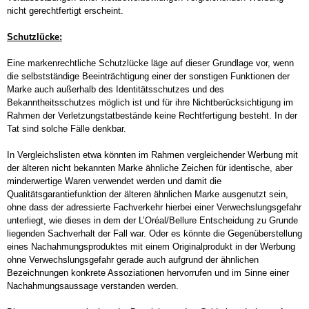
nicht gerechtfertigt erscheint.
Lizenzrecht
Schutzlücke:
Kooperationspartner im Patentrecht
Kartellrecht
Eine markenrechtliche Schutzlücke läge auf dieser Grundlage vor, wenn
die selbstständige Beeinträchtigung einer der sonstigen Funktionen der
Marke auch außerhalb des Identitätsschutzes und des
Geografische Herkunftsangaben
Bekanntheitsschutzes möglich ist und für ihre Nichtberücksichtigung im
Firmenrecht, Namensrecht
Rahmen der Verletzungstatbestände keine Rechtfertigung besteht. In der
Tat sind solche Fälle denkbar.
Domainrecht
Designrecht
In Vergleichslisten etwa könnten im Rahmen vergleichender Werbung mit
der älteren nicht bekannten Marke ähnliche Zeichen für identische, aber
Datenschutzrecht
minderwertige Waren verwendet werden und damit die
Qualitätsgarantiefunktion der älteren ähnlichen Marke ausgenutzt sein,
Anwälte
ohne dass der adressierte Fachverkehr hierbei einer Verwechslungsgefahr
unterliegt, wie dieses in dem der L’Oréal/Bellure Entscheidung zu Grunde
liegenden Sachverhalt der Fall war. Oder es könnte die Gegenüberstellung
Prof. Dr. Paul Lange
eines Nachahmungsproduktes mit einem Originalprodukt in der Werbung
Andreas Auler
ohne Verwechslungsgefahr gerade auch aufgrund der ähnlichen
Bezeichnungen konkrete Assoziationen hervorrufen und im Sinne einer
Monika Wenz
Nachahmungsaussage verstanden werden.
Dr. Carolin Möller