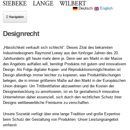
Deutsch
English
Navigation
Kanzleiportrait
Designrecht
Rechtsgebiete
„Hässlichkeit verkauft sich schlecht“. Dieses Zitat des bekannten
Markenrecht
Industriedesigners Raymond Loewy aus den fünfziger Jahren des 20.
Jahrhunderts gilt heute mehr denn je. Denn wer am Markt in der Masse
Arbeitsrecht
des Angebots auffallen will, benötigt Produkte mit gutem und innovativem
Design. Als Folge digitaler Kopier- und Reproduktionsmöglichkeiten ist
AGB-Recht
Design allerdings immer leichter zu kopieren, was Produktfälschungen
belegen, die in immer größerem Maße auf den Markt in der Europäischen
Wettbewerbsrecht
Union drängen. Um Trittbrettfahrer abzuwehren und die Kosten der
Designentwicklung zu amortisieren, ist es für gestalterisch innovative
Vertriebsrecht
Unternehmen daher essenziell, sich durch den rechtlichen Schutz ihrer
Vertragsrecht
Designs wettbewerbliche Freiräume zu verschaffen.
Urheberrecht
Unsere Sozietät verfügt über eine lange Tradition und große Expertise
Titelrecht (Musik-, Film-, Buch-)
beim Schutz der Gestaltung von Produkten. Unser Leistungsangebot
umfasst:
Persönlichkeits- und Medienrecht