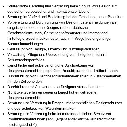
Strategische Beratung und Vertretung beim Schutz von Design auf
Lizenzrecht
deutscher, europäischer und internationaler Ebene.
Kooperationspartner im Patentrecht
Beratung im Vorfeld und Begleitung bei der Gestaltung neuer Produkte.
Vorbereitung und Durchführung von Designmusteranmeldungen als
Kartellrecht
eingetragene deutsche Designs (früher: deutsche
Geschmacksmuster), Gemeinschaftsmuster und international
Geografische Herkunftsangaben
hinterlegte Geschmacksmuster, auch im Wege kostengünstiger
Sammelanmeldungen.
Firmenrecht, Namensrecht
Gestaltung von Design-, Lizenz- und Nutzungsverträgen.
Verwaltung, Pflege und Überwachung von designrechtlichen
Domainrecht
Schutzrechtsportfolios.
Designrecht
Gerichtliche und außergerichtliche Durchsetzung von
Designmusterrechten gegenüber Produktpiraten und Trittbrettfahren.
Datenschutzrecht
Durchführung von Grenzbeschlagnahmeverfahren in Zusammenarbeit
mit den Zollbehörden
Anwälte
Durchführen und Auswerten von Designmusterrecherchen.
Nichtigkeitsverfahren gegen unberechtigt eingetragene
Prof. Dr. Paul Lange
Designmusterrechte.
Beratung und Vertretung in Fragen urheberrechtlichen Designschutzes
Andreas Auler
und des Schutzes von Warenformmarken.
Beratung und Vertretung beim lauterkeitsrechtlichen Schutz vor
Monika Wenz
Produktnachahmungen (sog. „ergänzender wettbewerbsrechtlicher
Dr. Carolin Möller
Leistungsschutz“).