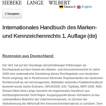
Deutsch
English
Navigation
Kanzleiportrait
Internationales Handbuch des Marken-
Rechtsgebiete
und Kennzeichenrechts 1. Auflage (de)
Markenrecht
Arbeitsrecht
Rezension aus Deutschland:
AGB-Recht
Der Verf. hat auf der Grundlage jahrzehntelanger Erfahrungen als
Wettbewerbsrecht
Rechtsanwalt auf dem Gebiet des Marken- und Kennzeichenrechts im Jahre
2006 eine systematische Darstellung dieses Rechtsgebiets zum deutschen
Vertriebsrecht
Recht vorgelegt, die in Rezensionen führender Repräsentanten der deutschen
Vertragsrecht
Richterschaft als ein hervorragendes, Maßstäbe setzendes Praktikerhandbuch
bewertet wurde (siehe Erdmann, GRUR2006, 835, Teplitzky, WRP 2006, 489).
Urheberrecht
Diesem Werk lässt Lange nunmehr ein ergänzendes Handbuch aus
rechtsvergleichender Sicht folgen. Ausgangspunkt dieses Vorhabens ist das
Titelrecht (Musik-, Film-, Buch-)
unbestreitbare Bedürfnis der Unternehmenspraxis, im Zeichen der
Globalisierung der Wirtschaft ihre Kennzeicheninternational zu schützen. Dem
Persönlichkeits- und Medienrecht