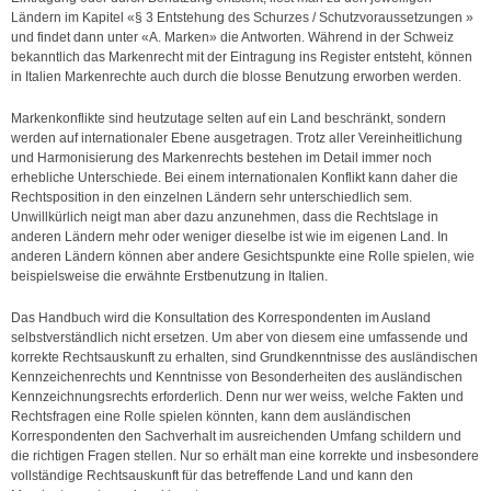
Ländern im Kapitel «§ 3 Entstehung des Schurzes / Schutzvoraussetzungen »
Publikationen
und findet dann unter «A. Marken» die Antworten. Während in der Schweiz
bekanntlich das Markenrecht mit der Eintragung ins Register entsteht, können
Presse / News
in Italien Markenrechte auch durch die blosse Benutzung erworben werden.
Karriere
Markenkonflikte sind heutzutage selten auf ein Land beschränkt, sondern
werden auf internationaler Ebene ausgetragen. Trotz aller Vereinheitlichung
und Harmonisierung des Markenrechts bestehen im Detail immer noch
Kontakt
erhebliche Unterschiede. Bei einem internationalen Konflikt kann daher die
Rechtsposition in den einzelnen Ländern sehr unterschiedlich sem.
Unwillkürlich neigt man aber dazu anzunehmen, dass die Rechtslage in
anderen Ländern mehr oder weniger dieselbe ist wie im eigenen Land. In
anderen Ländern können aber andere Gesichtspunkte eine Rolle spielen, wie
beispielsweise die erwähnte Erstbenutzung in Italien.
Das Handbuch wird die Konsultation des Korrespondenten im Ausland
selbstverständlich nicht ersetzen. Um aber von diesem eine umfassende und
korrekte Rechtsauskunft zu erhalten, sind Grundkenntnisse des ausländischen
Kennzeichenrechts und Kenntnisse von Besonderheiten des ausländischen
Kennzeichnungsrechts erforderlich. Denn nur wer weiss, welche Fakten und
Rechtsfragen eine Rolle spielen könnten, kann dem ausländischen
Korrespondenten den Sachverhalt im ausreichenden Umfang schildern und
die richtigen Fragen stellen. Nur so erhält man eine korrekte und insbesondere
vollständige Rechtsauskunft für das betreffende Land und kann den