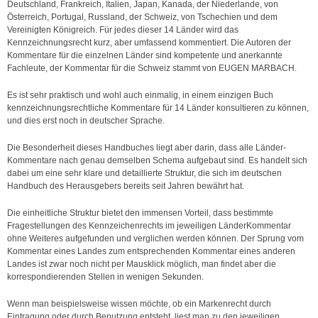
Deutschland, Frankreich, Italien, Japan, Kanada, der Niederlande, von
Österreich, Portugal, Russland, der Schweiz, von Tschechien und dem
Dr. Carolin Möller
Vereinigten Königreich. Für jedes dieser 14 Länder wird das
Kennzeichnungsrecht kurz, aber umfassend kommentiert. Die Autoren der
Handbücher
Kommentare für die einzelnen Länder sind kompetente und anerkannte
Fachleute, der Kommentar für die Schweiz stammt von EUGEN MARBACH.
Lange, Marken und Kennzeichenrecht - Handbuch zum deut
Es ist sehr praktisch und wohl auch einmalig, in einem einzigen Buch
kennzeichnungsrechtliche Kommentare für 14 Länder konsultieren zu können,
und dies erst noch in deutscher Sprache.
Die Besonderheit dieses Handbuches liegt aber darin, dass alle Länder-
Kommentare nach genau demselben Schema aufgebaut sind. Es handelt sich
Lange, Internationales Handbuch des Marken- und Kennze
dabei um eine sehr klare und detaillierte Struktur, die sich im deutschen
Handbuch des Herausgebers bereits seit Jahren bewährt hat.
Die einheitliche Struktur bietet den immensen Vorteil, dass bestimmte
Fragestellungen des Kennzeichenrechts im jeweiligen LänderKommentar
ohne Weiteres aufgefunden und verglichen werden können. Der Sprung vom
Lange, International trade mark and signs protection
Kommentar eines Landes zum entsprechenden Kommentar eines anderen
Landes ist zwar noch nicht per Mausklick möglich, man findet aber die
korrespondierenden Stellen in wenigen Sekunden.
Wenn man beispielsweise wissen möchte, ob ein Markenrecht durch
Eintragung oder durch Benutzung entsteht, liest man zu den jeweiligen