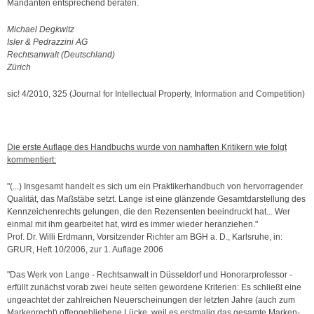
Mandanten entsprechend beraten.
Michael Degkwitz
Isler & Pedrazzini AG
Rechtsanwalt (Deutschland)
Zürich
sic! 4/2010, 325 (Journal for Intellectual Property, Information and Competition)
Die erste Auflage des Handbuchs wurde von namhaften Kritikern wie folgt
kommentiert:
"(...) Insgesamt handelt es sich um ein Praktikerhandbuch von hervorragender
Qualität, das Maßstäbe setzt. Lange ist eine glänzende Gesamtdarstellung des
Kennzeichenrechts gelungen, die den Rezensenten beeindruckt hat... Wer
einmal mit ihm gearbeitet hat, wird es immer wieder heranziehen."
Prof. Dr. Willi Erdmann, Vorsitzender Richter am BGH a. D., Karlsruhe, in:
GRUR, Heft 10/2006, zur 1. Auflage 2006
"Das Werk von
Lange
- Rechtsanwalt in Düsseldorf und Honorarprofessor -
erfüllt zunächst vorab zwei heute selten gewordene Kriterien: Es schließt eine
ungeachtet der zahlreichen Neuerscheinungen der letzten Jahre (auch zum
Markenrecht) offengebliebene Lücke, weil es erstmalig das gesamte Marken-