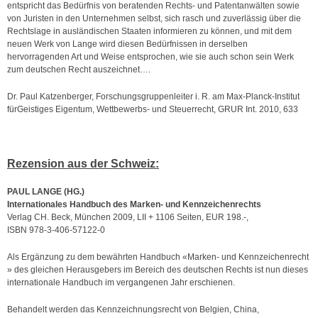
entspricht das Bedürfnis von beratenden Rechts- und Patentanwälten sowie
Lizenzrecht
von Juristen in den Unternehmen selbst, sich rasch und zuverlässig über die
Rechtslage in ausländischen Staaten informieren zu können, und mit dem
Kooperationspartner im Patentrecht
neuen Werk von Lange wird diesen Bedürfnissen in derselben
hervorragenden Art und Weise entsprochen, wie sie auch schon sein Werk
Kartellrecht
zum deutschen Recht auszeichnet….
Dr. Paul Katzenberger, Forschungsgruppenleiter i. R. am Max-Planck-Institut
fürGeistiges Eigentum, Wettbewerbs- und Steuerrecht, GRUR Int. 2010, 633
Geografische Herkunftsangaben
Firmenrecht, Namensrecht
Rezension aus der Schweiz:
Domainrecht
Designrecht
PAUL LANGE (HG.)
Internationales Handbuch des Marken- und Kennzeichenrechts
Datenschutzrecht
Verlag CH. Beck, München 2009, LII + 1106 Seiten, EUR 198.-,
ISBN 978-3-406-57122-0
Anwälte
Als Ergänzung zu dem bewährten Handbuch «Marken- und Kennzeichenrecht
Prof. Dr. Paul Lange
» des gleichen Herausgebers im Bereich des deutschen Rechts ist nun dieses
internationale Handbuch im vergangenen Jahr erschienen.
Andreas Auler
Behandelt werden das Kennzeichnungsrecht von Belgien, China,
Monika Wenz